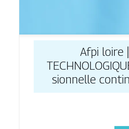
Afpi loir
TECHNOLOGIQUES 
sionnel­le cont