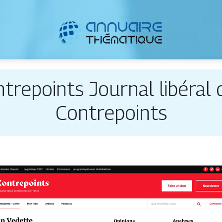
tre­points Journal libéral 
Contre­points