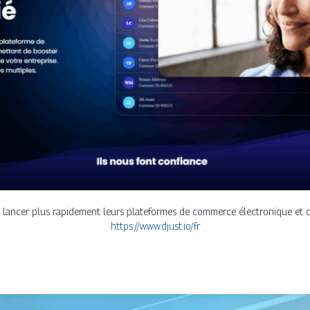
s à lancer plus rapidement leurs plateformes de commerce électronique et
https://www.djust.io/fr