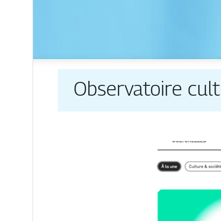
Ob­ser­vatoi­re cul