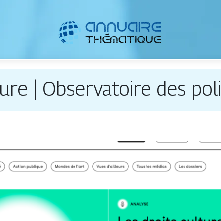
ture | Ob­ser­vatoi­re des po